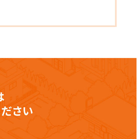
は
ください